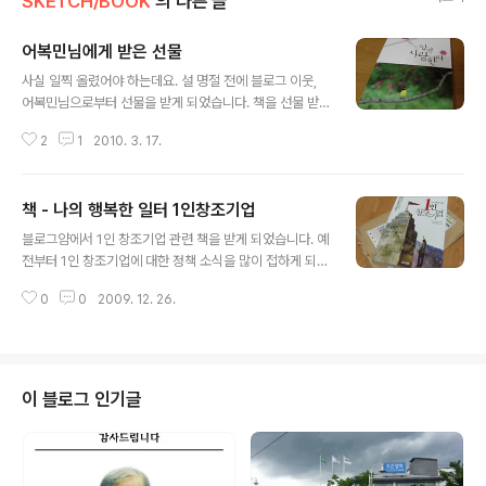
SKETCH/BOOK
의 다른 글
어복민님에게 받은 선물
글 내용
사실 일찍 올렸어야 하는데요. 설 명절 전에 블로그 이웃,
어복민님으로부터 선물을 받게 되었습니다. 책을 선물 받
게 되었습니다. "최병성의 생명편지 - 알면 사랑한다" 입니
2
1
2010. 3. 17.
다. 책 속에 담겨있는 생생한 자연의 사진과 거기에 연결되
어 있는 저자의 아침 이슬 같이 신선한 생각들이 조화를 이
루는 책이었습니다. 이 책을 받고 나서 개인적으로 한 권을
책 - 나의 행복한 일터 1인창조기업
더 주문하게 되었습니다 알면 사랑한다 - 최병성 지음/좋은
글 내용
생각 책을 선물해 주신 어복민님께 트위터 DM을 통해서
블로그얌에서 1인 창조기업 관련 책을 받게 되었습니다. 예
감사의 인사를 전했었습니다. 그런데 어복민님이 보내신
전부터 1인 창조기업에 대한 정책 소식을 많이 접하게 되
답장이 많은 생각을 하게 했습니다. 네 책 잘 받으셨다니 기
고, 매체에서 1인 창조기업 기획기사도 소개하는 것을 보면
분이 좋네요 그 책은 스케치님과 너무 잘 어울리는 책이 아
0
0
2009. 12. 26.
서 호기심을 갖게 되었습니다. 신청을 하게 되었는데 보내
닐까 싶어서요~ 스케치님 블로그를 보고 있으면 훗날에 그
주셨네요. 감사합니다. ^^ 1인 창조기업이라고 할 때..처음
런 좋은 책을 내실 수 있으실..
에 드는 생각은 이미 활동하는 있는 개인사업자들과의 차
이점이 무엇인가? 하는 점이었습니다. 책을 펼쳐들면서 이
책에서 느낀 점들을 적어보았습니다. 1. 다양한 사례 소개
이 블로그 인기글
책에는 1인 창조기업에 대한 사례들을 다양하게 소개하고
있습니다. 소개한 사례 가운데서는 그 동안 알고 있던 블로
거 분도 계시네요. 각 개인별로 1인 창조기업의 형태에 대
해서 소개해 주었습니다. 이런 사례 소개가 2/3는 차지합