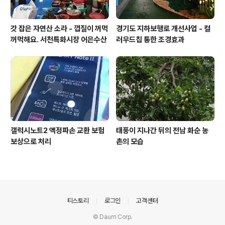
갓 잡은 자연산 소라 - 껍질이 꺼먹
경기도 지하보행로 개선사업 - 컬
꺼먹해요. 서천특화시장 어은수산
러우드칩 통한 조경효과
갤럭시노트2 액정파손 교환 보험
태풍이 지나간 뒤의 전남 화순 농
보상으로 처리
촌의 모습
의안내
티스토리
로그인
고객센터
© Daum Corp.