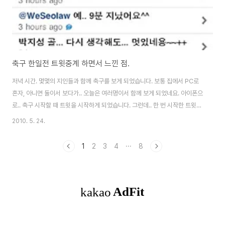
축구 한일전 트윗중계 하면서 느낀 점.
저녁 시간. 몇몇의 지인들과 함께 축구를 보게 되었습니다. 보통 집에서 PC로
혼자, 아니면 둘이서 보다가.. 오늘은 여러명이서 함께 보게 되었네요. 아이폰으
로.. 축구 시작할 때 트윗을 시작하게 되었습니다. 그런데.. 한 번 시작한 트윗이
한일전 축구 전체 중계를 하게 되었습니다. 전반 10여분을 지나는 상황에서 몇
2010. 5. 24.
분께서 이런 멘션을 주셨습니다. zibanitu83 제 타임라인에선 유일하게 실시
간 중계는주시네요 ㄱㅅㄱㅅ x) RT @kimsketch: 다시 수비에서 올라갑니
1
2
3
4
···
8
다... acoralreef @haoapple @kimsketch 현재 두분이 가장 잼있는 중계
중입니다. 두분을 묶어서 함께 보시면 박진감 넘치는 트윗축구가 될듯합니다.
ㅋㅋㅋ 사실 축구에 대한 전문지식도 많이 부족하고, 축구 중계..