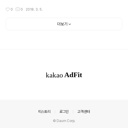
꽃을 피우던 자리에는 올해에도 어김없이 수선화 싹이 고
작성시간
0
0
2018. 3. 5.
개를 내밉니다. 다음 주면 본격적으로 봄의 모습을 곳곳에
서 알릴 것입니다.
더보기
의안내
티스토리
로그인
고객센터
© Daum Corp.