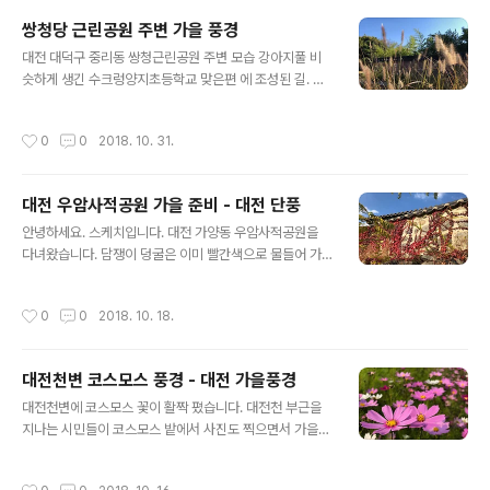
쌍청당 근린공원 주변 가을 풍경
글 내용
대전 대덕구 중리동 쌍청근린공원 주변 모습 강아지풀 비
슷하게 생긴 수크렁양지초등학교 맞은편 에 조성된 길. 작
은 공원처럼 생겼다. 전통가옥. 송애당
작성시간
0
0
2018. 10. 31.
대전 우암사적공원 가을 준비 - 대전 단풍
글 내용
안녕하세요. 스케치입니다. 대전 가양동 우암사적공원을
다녀왔습니다. 담쟁이 덩굴은 이미 빨간색으로 물들어 가
을을 알리고 있습니다. 다른 나무 잎들도 붉은색으로, 노란
색으로 물들어 가을을 준비하고 있네요. 이번주, 다음 주 가
작성시간
0
0
2018. 10. 18.
을이 절정에 이를 것 같습니다.
대전천변 코스모스 풍경 - 대전 가을풍경
글 내용
대전천변에 코스모스 꽃이 활짝 폈습니다. 대전천 부근을
지나는 시민들이 코스모스 밭에서 사진도 찍으면서 가을
분위기를 즐기고 있네요. ^^
작성시간