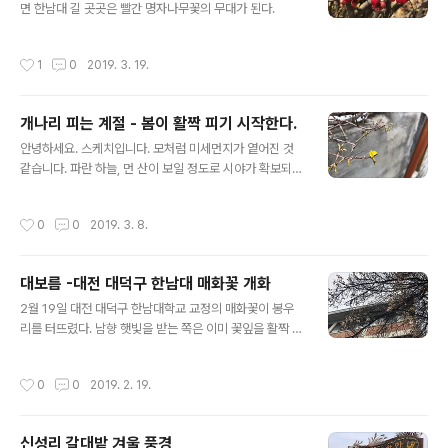
면 한남대 길 곳곳은 빨간 명자나무꽃의 무대가 된다.
작성시간
1
0
2019. 3. 19.
개나리 피는 계절 - 봄이 활짝 피기 시작한다.
글 내용
안녕하세요. 스케치입니다. 모처럼 미세먼지가 옅어진 것
같습니다. 파란 하늘, 먼 산이 보일 정도로 시야가 확보되었
네요. 이런 가운데, 거리 곳곳에는 봄 소식을 본격적으로 알
리고 있습니다. 대전의 한 담장 옆에는 개나리가 첫 꽃을 피
작성시간
0
0
2019. 3. 8.
우기 시작했습니다. 차가운 회색 시멘트 담장에 노란꽃이
피니, 따뜻함으로 분위기가 반전되는 듯한 느낌입니다. ^^
한남대학교 캠퍼스에서도 봄꽃이 활짝 틔울 준비를 하고
대보름 -대전 대덕구 한남대 매화꽃 개화
있습니다. ^^ 명자나무 꽃이 이번 주말이면 피어날 것 같네
글 내용
요. 적당한 봄비가 와서, 미세먼지도 쓸어가고, 봄꽃은 활짝
2월 19일 대전 대덕구 한남대학교 교정의 매화꽃이 봉우
피도록 했으면 좋겠습니다. ^^
리를 터뜨렸다. 남향 햇빛을 받는 쪽은 이미 꽃잎을 활짝 티
웠고, 반대편은 이제막 몽우리 된 상태로 준비 중이다매화
꽃이 대전에도 핀 것을 보니, 이제는 정말 봄이 왔다는 것이
작성시간
0
0
2019. 2. 19.
실감나게 된다.
신성리 갈대밭 겨울 풍경