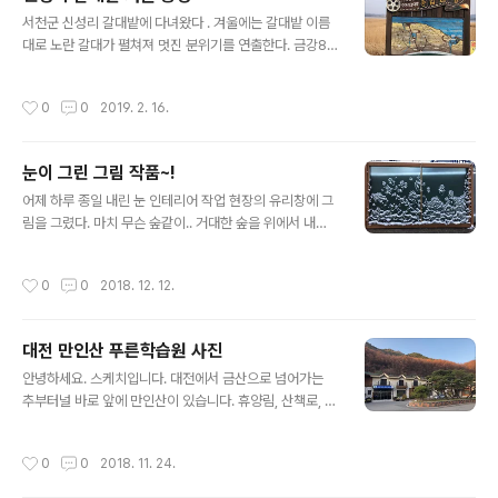
글 내용
서천군 신성리 갈대밭에 다녀왔다 . 겨울에는 갈대밭 이름
대로 노란 갈대가 펼쳐져 멋진 분위기를 연출한다. 금강8
경중 제 이경으로 알려질 만큼 갈대숲 사이로 낸 탐방로와,
넓게 트인 금강을 감상할 수 있는 곳이다. 가족들, 연인들,
작성시간
0
0
2019. 2. 16.
관광객들이 즐겨 이곳을 찾는다.
눈이 그린 그림 작품~!
글 내용
어제 하루 종일 내린 눈 인테리어 작업 현장의 유리창에 그
림을 그렸다. 마치 무슨 숲같이.. 거대한 숲을 위에서 내려
다보는 것 같은 느낌이 든다.
작성시간
0
0
2018. 12. 12.
대전 만인산 푸른학습원 사진
글 내용
안녕하세요. 스케치입니다. 대전에서 금산으로 넘어가는
추부터널 바로 앞에 만인산이 있습니다. 휴양림, 산책로, 푸
른 학습원등이 있어 사람들이 산책하러 많이 찾는 곳입니
다. 만인산 푸른학습원에는 각종 모임, 세미나 등을 할 수
작성시간
0
0
2018. 11. 24.
있도록 숙소와 세미나장소가 마련되어 있습니다. 푸른학습
원에서 몇 풍경을 사진에 담아보았습니다.