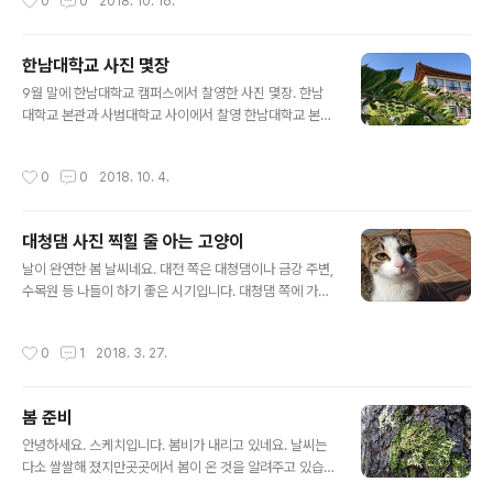
0
0
2018. 10. 16.
한남대학교 사진 몇장
글 내용
9월 말에 한남대학교 캠퍼스에서 찰영한 사진 몇장. 한남
대학교 본관과 사범대학교 사이에서 찰영 한남대학교 본관
은 인돈기념관이라고 한다. 한동안 벽돌 건물이었지만, 한
옥식 지붕을 올려, 설립당시의 분위기를 재현했다. 한남대
작성시간
0
0
2018. 10. 4.
학교 선교사촌의 건물들도 이렇게 벽돌 건물에 한옥 기와
지붕이 얹혀져 있어근대 건물의 특징을 보여준다. 영화찰
영지로도 사용됨. 메타세콰이어 나무. 한남대학교에는 메
대청댐 사진 찍힐 줄 아는 고양이
타세콰이어나무가 많다. 정문에서부터 성지관 방향으로 이
글 내용
어지는 도로 양 옆으로 메타세콰이어 나무가 멋진 풍광을
날이 완연한 봄 날씨네요. 대전 쪽은 대청댐이나 금강 주변,
자랑한다. 오정못 옆 길.시원한 메타세콰이어 길을 느낄 수
수목원 등 나들이 하기 좋은 시기입니다. 대청댐 쪽에 가면
잇다.
벤치 쪽에 고양이들을 만나볼 수 있습니다. 한 5마리 정도
고양이들이 있는데요. 그 중 한마리가 인상적인 모습을 보
작성시간
0
1
2018. 3. 27.
여줍니다. 바로 이 고양이 인데요. 이 고양이가 사진 찍힐
줄 압니다. ㅎㅎ 사람을 무서워 하지 않고 가까이 오더니 이
런 표정을 지어 주네요. ㅎㅎ 눈 표정이며, 가까이 다가오는
봄 준비
것이며.. 사진 찍힐 줄 아는 고양이 같습니다. ^^
글 내용
안녕하세요. 스케치입니다. 봄비가 내리고 있네요. 날씨는
다소 쌀쌀해 졌지만곳곳에서 봄이 온 것을 알려주고 있습
ㄴ다. 나무에 붙어 있는 이끼에서도 꽃을 피웁니다. 수선화