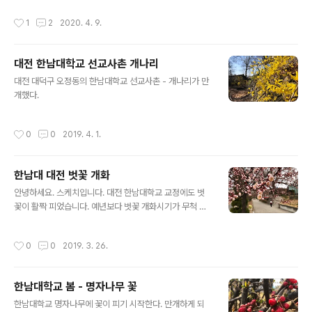
작성시간
1
2
2020. 4. 9.
대전 한남대학교 선교사촌 개나리
글 내용
대전 대덕구 오정동의 한남대학교 선교사촌 - 개나리가 만
개했다.
작성시간
0
0
2019. 4. 1.
한남대 대전 벗꽃 개화
글 내용
안녕하세요. 스케치입니다. 대전 한남대학교 교정에도 벗
꽃이 활짝 피었습니다. 예년보다 벗꽃 개화시기가 무척 빠
릅니다. 이번 주 부터 한남대학교는 벗꽃으로 봄날 분위기
가 가득할 것 같습니다.
작성시간
0
0
2019. 3. 26.
한남대학교 봄 - 명자나무 꽃
글 내용
한남대학교 명자나무에 꽃이 피기 시작한다. 만개하게 되