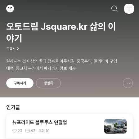
검색하기
티스토리
오토드림 Jsquare.kr 삶의 이
야기
구독자
2
원하시는 것 이상의 꿈과 행복을 이루시길. 중국무역, 알리바바 구입
대행, 중고차 구입에서 폐차까지 정보 제공
구독하기
방명록
신고하기 레이어
열기
인기글
뉴프라이드 블루투스 연결법
23
63
조회
10