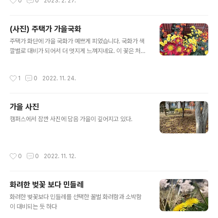
0
0
2023. 2. 27.
찾지는 않는 조용한 곳이다. 그러나 때가 되면 찾는 이에게
노란 수선화의 모습을 보여줄 것이다.
(사진) 주택가 가을국화
글 내용
주택가 화단에 가을 국화가 예쁘게 피었습니다. 국화가 색
깔별로 대비가 되어서 더 멋지게 느껴지네요. 이 꽃은 처음
보는 모양입니다. 꽃잎 끝이 독특하게 생겼습니다.
작성시간
1
0
2022. 11. 24.
가을 사진
글 내용
캠퍼스에서 잠깐 사진에 담음 가을이 깊어지고 있다.
작성시간
0
0
2022. 11. 12.
화려한 벚꽃 보다 민들레
글 내용
화려한 벚꽃보다 민들레를 선택한 꿀벌 화려함과 소박함
이 대비되는 듯 하다