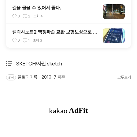
길을 물을 수 있어서 좋다.
0
2
조회
4
갤럭시노트2 액정파손 교환 보험보상으로 처
리
0
1
조회
3
SKETCH/사진 sketch
분류 전체보기
주요 글 목록
블로그 기록 - 2010. 7 이후
모두보기
공지