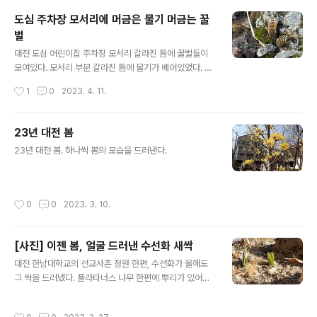
도심 주차장 모서리에 머금은 물기 머금는 꿀
벌
글 내용
대전 도심 어린이집 주차장 모서리 갈라진 틈에 꿀벌들이
모여있다. 모서리 부분 갈라진 틈에 물기가 베어있었다. 그
늘진 곳에 이끼가 낀 이곳은 마침 수분이 필요한 꿀벌들에
작성시간
1
0
2023. 4. 11.
게는 좋은 장소가 된 것 같다. 꿀벌에서 있어 수분은 애벌레
를 먹이거나 꿀을 녹이는데 있어 꼭 필요한 것이라 한다 .
도심 가운데 이런 곳을 꿀벌이 어떻게 찾아냈을까? 신김함
23년 대전 봄
에 한참을 쳐다보았다.
글 내용
23년 대전 봄. 하나씩 봄의 모습을 드러낸다.
작성시간
0
0
2023. 3. 10.
[사진] 이젠 봄, 얼굴 드러낸 수선화 새싹
글 내용
대전 한남대학교의 선교사촌 정원 한편, 수선화가 올해도
그 싹을 드러냈다. 플라타너스 나무 한편에 뿌리가 있어서
매 봄마다 싹을 틔우고 꽃을 피운다. 새학기가 시작되면 수
많은 학생들이 대학을 찾지만 이곳은 아마 많은 사람들이
작성시간