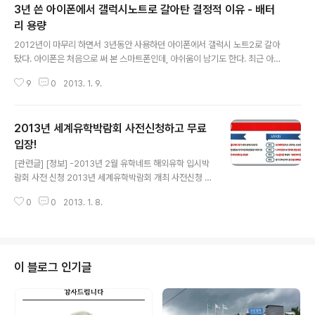
3년 쓴 아이폰에서 갤럭시노트로 갈아탄 결정적 이유 - 배터
리 용량
글 내용
2012년이 마무리 하면서 3년동안 사용하던 아이폰에서 갤럭시 노트2로 갈아
탔다. 아이폰은 처음으로 써 본 스마트폰인데, 아쉬움이 남기도 한다. 최근 아이
폰에서 소프트웨어를 업그레이드 하면서 가장 맘에 들었던 부분은 동영상 편집
9
0
2013. 1. 9.
어플인 아이무비이다. 고화질의 사진과 동영상, 간편한 동영상 편집기능과 유튜
브와 연계한 발행은 아이폰에 대한 만족도를 더욱 높여주었다. 그럼에도 아이폰
에서 갤럭시로 옮겨타게 된 결정정인 원인은 배터리 용량때문이다. 반나절 정도
2013년 세계유학박람회 사전신청하고 무료
가는 아이폰의 배터리 용량은 일하는데 있어서 치명적인 약점으로 다가왔다. 업
무상 전화를 많이 해야 하고, 사진, 동영상도 많이 찰영해야 하는 입장에서 얼마
입장!
글 내용
가지 않는 배터리는 한계를 느낄 수 밖에 없었다. 최근에 휴대용배터리팩을 사
[관련글] [정보] -2013년 2월 유학네트 해외유학 입시박
용하게 되었지만, 그도 항상 ..
람회 사전 신청 2013년 세계유학박람회 개최 사전신청 유
학과 관련된 박람회를 소개합니다. 2013년 세계유학박람
0
0
2013. 1. 8.
회가 1월 중순에 있네요. 일시 : 1월 18일(금) ~ 19일(토),
11시~18시 장소 : 3호선 학여울역 SETEC 주최 : 유학네
트 작년에 미국의 한 대학과 연계된 기관에서 개최한 유학
설명회에 간 적이 있었는데요. 가장 중요한 것이 어학연수
를 꼽았습니다. 유학을 가진 전이든, 현지에서든, 어학의 발
이 블로그 인기글
전이 상당히 중요한 비중을 차지한다는 생각이 들었습니
다. 또한 외국 대학에 입학하기 위한 입학사정관제를 잘 준
비하는 것, 그리고 현지에서의 학교생활에 잘 적응하는 것,