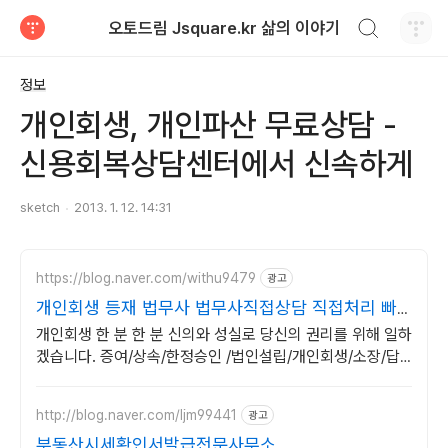
검색하기
오토드림 Jsquare.kr 삶의 이야기
티스토리
정보
개인회생, 개인파산 무료상담 -
신용회복상담센터에서 신속하게
sketch
2013. 1. 12. 14:31
https://blog.naver.com/withu9479
광고
개인회생 등재 법무사 법무사직접상담 직접처리 빠
름
개인회생 한 분 한 분 신의와 성실로 당신의 권리를 위해 일하
겠습니다. 증여/상속/한정승인 /법인설립/개인회생/소장/답
변서/개명/법인 부동산등기/압류추심
http://blog.naver.com/ljm99441
광고
부동산시세확인서발급전문사무소