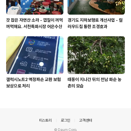
갓 잡은 자연산 소라 - 껍질이 꺼먹
경기도 지하보행로 개선사업 - 컬
꺼먹해요. 서천특화시장 어은수산
러우드칩 통한 조경효과
갤럭시노트2 액정파손 교환 보험
태풍이 지나간 뒤의 전남 화순 농
보상으로 처리
촌의 모습
의안내
티스토리
로그인
고객센터
© Daum Corp.