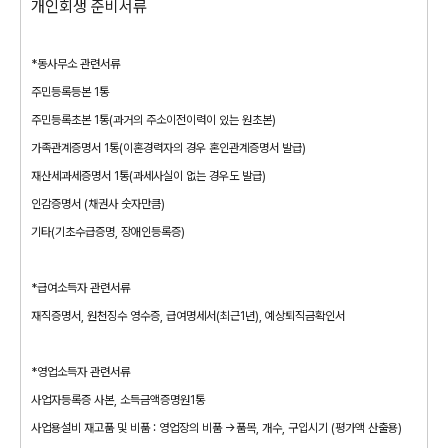
개인회생 준비서류
*동사무소 관련서류
주민등록등본 1통
주민등록초본 1통(과거의 주소이전이력이 있는 원초본)
가족관계증명서 1통(이혼경력자의 경우 혼인관계증명서 발급)
재산세과세증명서 1통(과세사실이 없는 경우도 발급)
인감증명서 (채권사 숫자만큼)
기타(기초수급증명, 장애인등록증)
*급여소득자 관련서류
재직증명서, 원천징수 영수증, 급여명세서(최근1년), 예상퇴직금확인서
*영업소득자 관련서류
사업자등록증 사본, 소득금액증명원1통
사업용설비 재고품 및 비품 : 영업장의 비품 ->품목, 개수, 구입시기 (평가액 산출용)