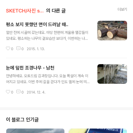
더보기
SKETCH/사진 sketch
의 다른 글
평소 보지 못했던 면이 드러날 때..
글 내용
얼만 전에 시골에 갔는데요. 마당 한편에 겨울용 땔감들이
있네요. 평소에는 나무의 겉모습만 보다가, 이번에는 나무
의 잘려진 면을 보게 되네요. 나무의 나이테도 보면서 추운
0
0
2015. 1. 13.
인고의 시절을 이겨냈다가 다시금 성장하고.. 다시금 추워
지고.. 하면서 성장한 나무의 모습을 보게 됩니다. 그리고
톱날의 흔적도 보입니다. 나무의 단면이지만 여러가지를
눈에 덮힌 조경나무 - 남천
생각하게 하게요. 각 나무의 잘린 면마다 갖고 있는 다른 얼
글 내용
굴 겉으로 보여지는 것과 또 다는 내면의 모습도 그와 같을
안녕하세요. 오토드림 김과장입니다. 오늘 폭설이 계속 이
까요?. ^^
어지고 있네요. 이번 주에 길을 걷다가 인도 옆에 눈에 띄는
조경나무가 있어서 사진에 담아보았습니다. 남천이에요. ^
0
0
2014. 12. 4.
^ 최근에 보게 된 조경나무인데요. 겨울인데 잎이 빨갛게
계속 달려있어서 눈에 띄었습니다. 그리고 열매도 빨갛게
익어 있네요. 가끔은 저렇게 노란 열매도 있네요. 오늘은 눈
이 많이 와서 눈꽃이 피었네요. 예쁘죠? ^^
이 블로그 인기글