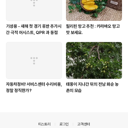
기성용 - 새해 첫 경기 후반 추가시
필리핀 망고 추천 : 카라바오 망고
간 극적 어시스트, QPR 과 동점
맛 보세요.
자동차정비! 서비스센터 수리비용,
태풍이 지나간 뒤의 전남 화순 농
정말 정직한가?
촌의 모습
의안내
티스토리
로그인
고객센터