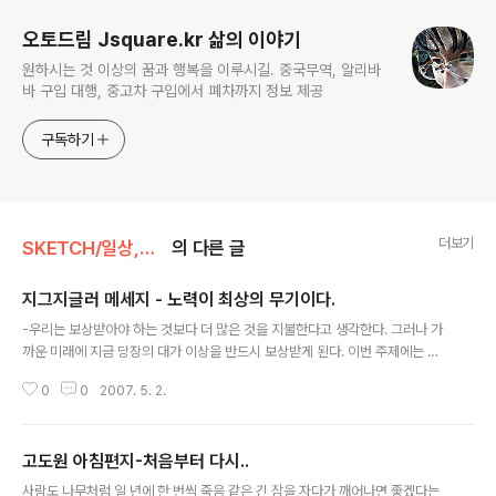
오토드림 Jsquare.kr 삶의 이야기
원하시는 것 이상의 꿈과 행복을 이루시길. 중국무역, 알리바
바 구입 대행, 중고차 구입에서 폐차까지 정보 제공
구독하기
더보기
SKETCH/일상,단상
의 다른 글
지그지글러 메세지 - 노력이 최상의 무기이다.
글 내용
-우리는 보상받아야 하는 것보다 더 많은 것을 지불한다고 생각한다. 그러나 가
까운 미래에 지금 당장의 대가 이상을 반드시 보상받게 된다. 이번 주제에는 저
자가 식료품 가게에서 일할 때의 경험을 적어놓은 것입니다. 불경기일 때 대부
0
0
2007. 5. 2.
분의 상점은 재정적인 어려움으로 인해서 제한된 물건만 갖춰놓았다고 합니다.
맞은편 상점에서 일하는 찰리 스콧에 관한 이야기입니다. 그는 항상 뛰어다는
사람으로 통했습니다. 자기 가게에 없는 게 있으면 자주 헐레벌떡 뛰어와서 없
고도원 아침편지-처음부터 다시..
는 물건들을 빌려달라고 한뒤 물건을 갖고 쏜살같이 가게로 달려가는 것이었습
글 내용
니다. 어느날 주인에게 물었습니다. "왜 저렇게 뛰어다니지요?" 저렇게 열심히
사람도 나무처럼 일 년에 한 번씩 죽음 같은 긴 잠을 자다가 깨어나면 좋겠다는