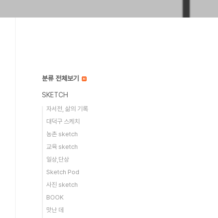
분류 전체보기
SKETCH
자서전, 삶의 기록
대덕구 스케치
농촌 sketch
교육 sketch
일상,단상
Sketch Pod
사진 sketch
BOOK
맛난 데