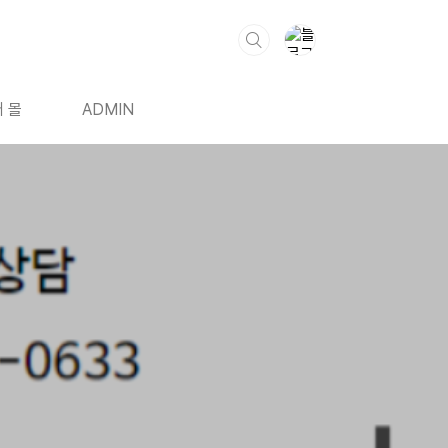
 몰
ADMIN