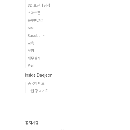
3D 프린터 창작
스마트폰
블루빈.커피
Mall
Baseball~
교육
보험
재무설계
관심
Inside Daejeon
중국어 메모
그린 광고 기획
공지사항