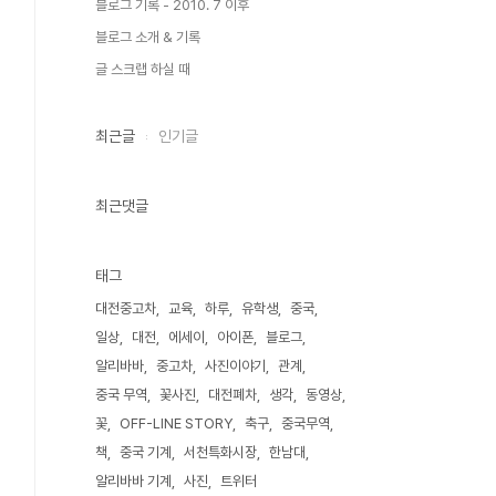
블로그 기록 - 2010. 7 이후
블로그 소개 & 기록
글 스크랩 하실 때
최근글
인기글
최근댓글
태그
대전중고차
교육
하루
유학생
중국
일상
대전
에세이
아이폰
블로그
알리바바
중고차
사진이야기
관계
중국 무역
꽃사진
대전폐차
생각
동영상
꽃
OFF-LINE STORY
축구
중국무역
책
중국 기계
서천특화시장
한남대
알리바바 기계
사진
트위터