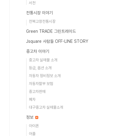
서천
전통시장 이야기
전북고창전통시장
Green TRADE 그린트레이드
Jsquare 사람들 OFF-LINE STORY
중고차 이야기
중고차 실매물 소개
등급, 옵션 소개
자동차 정비정보 소개
자동차할부 보험
중고차판매
폐차
대구중고차 실매물소개
정보
아이폰
어플