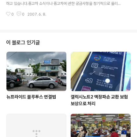
로 꾸려갈까 고민하다가 일단 이 분에 대해서 이야기를 간단히 하고자 합니다. *
하고 있습니다.중고차 소식이나 중고차에 관한 궁금사항을 정기적으로 올리고
*******..
자 합니다. 혹시 궁금하거나 알고 싶은 내용이 있으시면 다음 방법으로 문의해
0
0
2007. 6. 8.
주세요 1) 댓글.. 2)MP : 019-9765-6022
이 블로그 인기글
뉴프라이드 블루투스 연결법
갤럭시노트2 액정파손 교환 보험
보상으로 처리