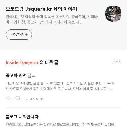
오토드림 Jsquare.kr 삶의 이야기
원하시는 것 이상의 꿈과 행복을 이루시길. 중국무역, 알리바
바 구입 대행, 중고차 구입에서 폐차까지 정보 제공
구독하기
더보기
Inside Daejeon
의 다른 글
중고차 관련 글...
글 내용
최근에 중고차 관련 글을 올리기로 했는데... 진척이 느린 것 같습니다.... 아무래
도 자료를 요청해서 직접 입력해야 할 듯 합니다. 포털에 이미 중고차 블로그 많
이 올라와 있습니다. 많은 정보들이 있구요..기가 막힌 자료들 올려놓고 즐겁게
0
0
2007. 6. 18.
하시는 분도 많습니다. 중고차 관련 글을 올리기로 했는데 어떤 방향으로 해야
하나 하는 생각이 듭니다. 포털 검색창에 중고차 치면 첫 페이지 대부분이 광고
입니다. 블로그글은 하단에 웹페이지 검색으로 조금 확인할 수 있네요. 블로그
블로그 시작합니다.
검색버튼 눌러야 블로그를 볼수있습니다. 포털에서도 중고차 관련 키워드는 광
글 내용
고하는데 있어 말도 많고 탈도 많다고 합니다. 블로그는 권해놓고 어떤 방향으
안녕하세요.. 딜러노트라는 필명으로 블로그를 시작합니다. 현재 중고차 딜러를