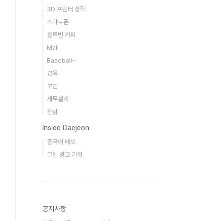
3D 프린터 창작
스마트폰
블루빈.커피
Mall
Baseball~
교육
보험
재무설계
관심
Inside Daejeon
중국어 메모
그린 광고 기획
공지사항