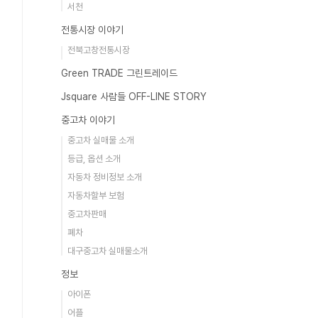
서천
전통시장 이야기
전북고창전통시장
Green TRADE 그린트레이드
Jsquare 사람들 OFF-LINE STORY
중고차 이야기
중고차 실매물 소개
등급, 옵션 소개
자동차 정비정보 소개
자동차할부 보험
중고차판매
폐차
대구중고차 실매물소개
정보
아이폰
어플