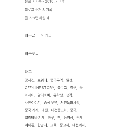
블로그 기록 - 2010. 7 이후
블로그 소개 & 기록
글 스크랩 하실 때
최근글
인기글
최근댓글
태그
꽃사진
트위터
중국무역
일상
OFF-LINE STORY
블로그
축구
꽃
에세이
알리바바
유학생
생각
사진이야기
중국 무역
서천특화시장
중국 기계
대전
대전중고차
중국
알리바바 기계
하루
책
동영상
관계
아이폰
한남대
교육
중고차
대전폐차