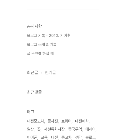
공지사항
블로그 기록 - 2010. 7 이후
블로그 소개 & 기록
글 스크랩 하실 때
최근글
인기글
최근댓글
태그
대전중고차
꽃사진
트위터
대전폐차
일상
꽃
서천특화시장
중국무역
에세이
아이폰
교육
대전
중고차
생각
블로그