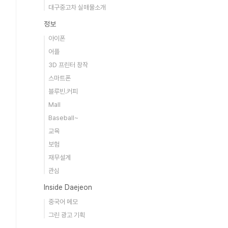
대구중고차 실매물소개
정보
아이폰
어플
3D 프린터 창작
스마트폰
블루빈.커피
Mall
Baseball~
교육
보험
재무설계
관심
Inside Daejeon
중국어 메모
그린 광고 기획