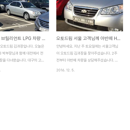
YF쏘나타 브릴리언트 LPG 차량 구입 대행 -대전에서 대구로 출장
오토드림 서울 고객님께 아반떼 HD 상담계약 - 대전중고차
 오토드림 김과장입니다. 오늘은
안녕하세요. 지난 주 토요일에는 서울고객님
 박부장님과 함께 대전에서 전
이 오토드림 김과장을 찾아주셨습니다. 2주
출장을 다녀왔습니다. 대구의 고객
전부터 아반떼 차량을 상담해주셨습니다. 오
 전에 YF LPG 차량 의뢰를 하셨
시기 전에 아반떼 차량 여러 대의 가격과 차
.
2016. 12. 5.
하는 가격대와 옵션을 찾다보니 3
량 성능, 옵션 관련 조사를 해 놓았는데요, 마
났네요. 전국의 차량 매물을 찾
침 사무실에 가격대비 괜찮은 아반떼HD 차
에서 13년 YF 브릴리언트 차
량이 있어 추천하게 되었답니다. 이 아반떼
것을 확인해서 고객님께 전화드리
차량의 가장 큰 장점은 엔진 및 미션에 미세
인하게 되었습니다. YF LPG 차
누유가 전혀 없는 차량이라는 점입니다. 차량
 드문 버튼시동, 열선시트, 전
을 계약한 이후, 자동차검사 진행, 기타 소모
벡 10개 가 장착된 프리미어 등
품 부분을 점검하여 서울로 배달해 드렸답니
었습니다. 마침 고객님이 국가유
다. 서울에서 만나뵈었는데, 식사까지 섬겨주
 되어 있으셔서 가격도 괜찮은 가
신 고객님 감사합니다. ^^ 이 차량이 가족들