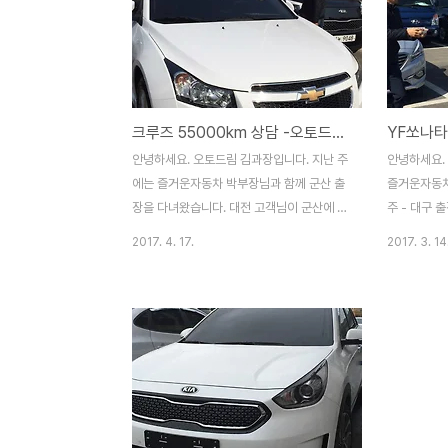
크루즈 55000km 상담 -오토드림 김과장, 군산-대전 여행
안녕하세요. 오토드림 김과장입니다. 지난 주
안녕하세요.
에는 즐거운자동차 박부장님과 함께 군산 출
즐거운자동차
장을 다녀왔습니다. 대전 고객님이 군산에 있
주 - 대구 
는 크루즈 차량을 확인해 달라고 하셨거든요.
님이 약 3주
2017. 4. 17.
2017. 3. 14
대전에서 전화로 차량 상태를 확인하고, 팩스
습니다. 원
로 차량 관리상태를 확인한 후 군산으로 출발
주 가량이 지
하게 되었습니다. 대전에서 군산까지는 약 1
아보다가 전주
시간 30분 가량 걸리더군요. 중간 부여백제
량이 나온 
휴게소에서 쉬었다 갔습니다. 군산에서 확인
고 차량을 확
한 크루즈입니다. 54900km 연식에 비해
량에서는 보기
얼마 타지 않은 차량이고 가격대로 괜찮은 가
동시트, 에어
격대였습니다. 에어컨도 잘 나오고, 타이어
급의 차량이
상태도 양호했답니다. 내부 시트도 깔끔하게
공자 등록이