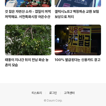
갓 잡은 자연산 소라 - 껍질이 꺼먹
갤럭시노트2 액정파손 교환 보험
꺼먹해요. 서천특화시장 어은수산
보상으로 처리
태풍이 지나간 뒤의 전남 화순 농
100% 발급된다는 신용카드 광고
촌의 모습
의안내
티스토리
로그인
고객센터
© Daum Corp.