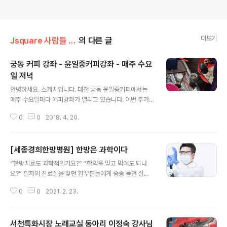
더보기
Jsquare 사람들 OFF-LINE STORY
의 다른 글
궁동 커피 강좌 - 윤일중커피강좌 - 매주 수요
일 저녁
글 내용
안녕하세요. 스케치입니다. 대전 궁동 윤일중커피에서는
매주 수요일마다 커피강좌가 열리고 있습니다. 이번 주가
3주차 커피교실을 진행하고 계십니다. 처음 커피를 접하시
0
0
2018. 4. 20.
는 분들이 직접 실습을 하면서 커피에 대한 이해를 키우고
있습니다. 커피 강좌를 진행하시는 윤일중 대표님이십니
다. 사이폰, 핸드드립에 대해서 배우는 시간이 되었습니다.
[세종경희한방병원] 한방은 과학이다
저는 커피에 대해서는 잘 모르는데, 실습하시는 분들이 3-
글 내용
4번씩 직접 실습해 볼 수 있어서 확실하게 커피에 대해서
“한방치료도 과학적인가요?” “한약을 믿고 먹어도 되나
배울 수 있는 기회가 될 것 같습니다. 커피도 원두에서부터
요?” 필자의 진료실을 찾던 환우분들에게 종종 듣던 질문
로스팅, 물의 온도, 양, 내리는 과정 가운데서의 기법에 따
이다. 한의학은 우리나라에서 발달된 고대 의약이 중국·일
라 맛이 다 달라진다고 합니다. 믹스커피에, 그리고 주문하
0
0
2021. 2. 23.
본 등 한자문화권 지역의 의약과 교류되면서 연구, 전승되
는 것에만 익숙해있다 보니 잘 모르고 지나치는 경우가 많
어 온 과학적이고 합리적인 학문이며 의학이다. ​ 과학의 원
다는 생각이 드네요. 윤일중 대표님..
리는 문제를 인지한 후, 가설을 세우고, 실험을 계획하고 실
서천특화시장 노래교실 동아리 이정숙 강사님
행한다. 실험 결과를 분석하고 결론을 도출한다. 필자는 한