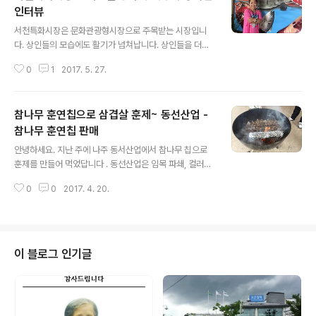
의사가 되기 전에 이미 양방 의사 면허를 갖고 있었다.(경희
인터뷰
글 내용
대학교 한의과대학 졸업/중앙대학교 의과대학 졸업) 함께
서천특화시장은 문화관광형시장으로 주목받는 시장입니
진료하는 동료 중에 김권 원장(경희대학교 한의과대학 졸
다. 상인들의 모습에도 활기가 넘쳐납니다. 상인들을 더욱
업/고려대학교 의과대학 졸업) 또한 그렇다. 동의보감, 향
즐겁게 활기차게 해 주는 특별함이 서천특화시장에 있습니
약집성방, 동의수세보원, 상한론 등 예전에 집필된 한의학
0
1
2017. 5. 27.
다. 그것은 바로 상인동아리입니다. 서천특화시장은 2016
서적들조차 그 정교함에 놀란다. 그..
년도에 이어 2017년도에 5개 분야의 상인동아리 활동을
진행하고 있습니다. 그 중에 하나 노래교실을 진행하시는
참나무 훈연칩으로 삼겹살 훈제~ 동선산업 -
이정숙 강사님을 만났습니다 . 시작하기 전 잠시 여유가 있
을 때, 동아리 활동에 대해서 짧은 이야기를 나누었습니다.
참나무 훈연칩 판매
글 내용
상인동아리, 자신을 위한 선물입니다. -노래교실은 언제 열
안녕하세요. 지난 주에 나주 동서산업에서 참나무 칩으로
리나요? 매주 화요일 오후 2시 30분부터 한 시간 동안 진
훈제를 만들어 먹었답니다 . 동선산업은 임목 파쇄, 컬러우
행됩니다. -노래교실을 오후에 하면 그 시각에 장사해야 하
드칩 등의 사업을 하는데요. 특별히 점심식사를 함께 하게
는 상인들이 부담갖지는 않나요? 시장 상인분들에게 '자기
0
0
2017. 4. 20.
되었답니다. 참나무 훈연칩은 훈제를 할 때, 불과 같이 피우
자신에게 선물을 하세요. 24시간 중..
면, 그 연기로 고기를 익히게 됩니다. 참나무 칩의 연기가
고기의 냄새를 없애주고, 참나무 향을 내게 해 준다고 합니
다. 보통 동영상에서는 기존의 숯불에다가 참나무 칩을 몇
개 넣는데, 동서산업에서 한 훈제는 100% 참나무 칩 사용
이 블로그 인기글
입니다. ^^; 고기를 호일로 싸서 올려놓은 뒤 뚜껑을 닫아놓
습니다. 웨버그릴은 바람구멍을 조절할 수 있는데요. 잘 조
절해서 약 30-40분 가량 훈증으로 익힙니다. 40분 가량
지나서 삼겹살 하나를 꺼냈습니다. 기름기가 쏘~옥 빠진